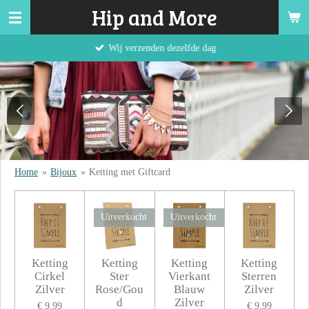
Hip and More
Ga
direct
Wij verzenden dezelfde dag
naar
de
hoofdinhoud
Home
»
Bijoux
»
Ketting met Giftcard
Uitverkocht
Uitverkocht
Ketting
Ketting
Ketting
Ketting
Cirkel
Ster
Vierkant
Sterren
Zilver
Rose/Gou
Blauw
Zilver
d
Zilver
€ 9,99
€ 9,99