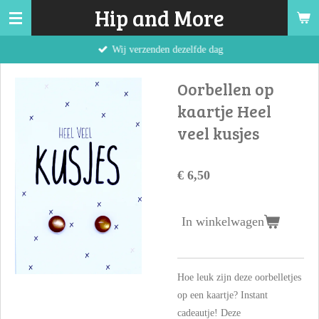
Hip and More
Ga
direct
Wij verzenden dezelfde dag
naar
de
Oorbellen op
hoofdinhoud
kaartje Heel
veel kusjes
€ 6,50
In winkelwagen
Hoe leuk zijn deze oorbelletjes
op een kaartje? Instant
cadeautje! Deze