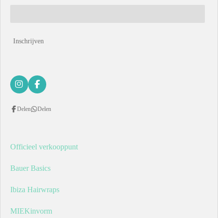
Inschrijven
I
F
n
a
s
c
Delen
Delen
t
e
a
b
g
o
r
o
a
k
Officieel verkooppunt
m
Bauer Basics
Ibiza Hairwraps
MIEKinvorm