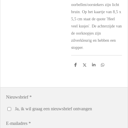
oorbellen/oorstekers zijn licht
bruin. Op het kaartje van 8,5 x
5,5 cm staat de quote 'Heel
veel kusjes'. De achterzijde van
de oorknopjes zijn
zilverkleurig en hebben een
stopper.
D
D
S
D
e
e
h
e
l
e
a
l
e
l
r
e
n
e
n
Nieuwsbrief *
Ja, ik wil graag een nieuwsbrief ontvangen
E-mailadres *