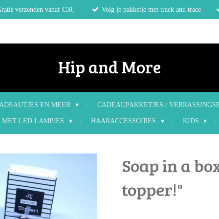
ratis verzenden vanaf €50,-
Volg je pakketje met track and trace
Hip and More
ADEAUTJES EN MEER
CADEAUPAKKETJES / VERRASSINGS
 MET LED LAMPJES
HAARACCESSOIRES
KIDS
Soap in a box
topper!"