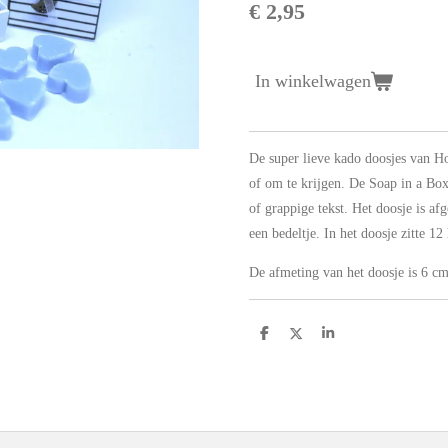
€ 2,95
In winkelwagen
De super lieve kado doosjes van H
of om te krijgen. De Soap in a Bo
of grappige tekst. Het doosje is afg
een bedeltje. In het doosje zitte 12
De afmeting van het doosje is 6 cm
D
D
S
e
e
h
l
e
a
e
l
r
n
e