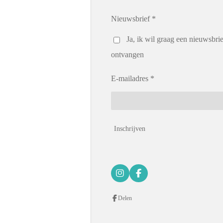
Nieuwsbrief *
Ja, ik wil graag een nieuwsbrie
ontvangen
E-mailadres *
Inschrijven
I
F
n
a
s
c
Delen
t
e
a
b
g
o