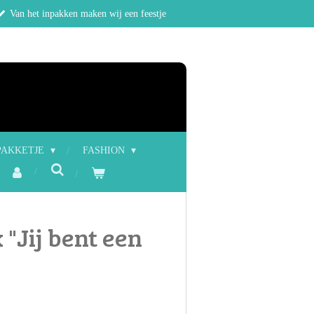
Van het inpakken maken wij een feestje
PAKKETJE
FASHION
 "Jij bent een