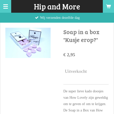
Hip and More
Ga
direct
Wij verzenden dezelfde dag
naar
de
Soap in a box
hoofdinhoud
"Kusje erop?"
€ 2,95
Uitverkocht
De super lieve kado doosjes
van How Lovely zijn geweldig
om te geven of om te krijgen.
De Soap in a Box van How