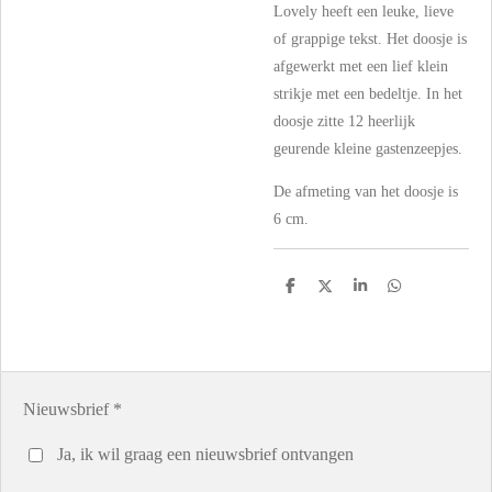
Lovely heeft een leuke, lieve
of grappige tekst. Het doosje is
afgewerkt met een lief klein
strikje met een bedeltje. In het
doosje zitte 12 heerlijk
geurende kleine gastenzeepjes.
De afmeting van het doosje is
6 cm.
D
D
S
D
e
e
h
e
l
e
a
l
e
l
r
e
n
e
n
Nieuwsbrief *
Ja, ik wil graag een nieuwsbrief ontvangen