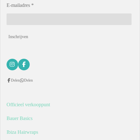
E-mailadres *
Inschrijven
I
F
n
a
s
c
Delen
Delen
t
e
a
b
g
o
r
o
a
k
Officieel verkooppunt
m
Bauer Basics
Ibiza Hairwraps