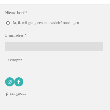
n
e
n
Nieuwsbrief *
Ja, ik wil graag een nieuwsbrief ontvangen
E-mailadres *
Inschrijven
I
F
n
a
s
c
Delen
Delen
t
e
a
b
g
o
r
o