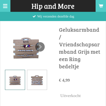
Hip and More
Ga
direct
Wij verzenden dezelfde dag
naar
de
Geluksarmband
hoofdinhoud
/
Vriendschapsar
mband Grijs met
een Ring
bedeltje
€ 4,99
Uitverkocht