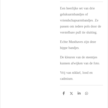
Een heerlijke set van drie
geluksarmbandjes of
vriendschapsarmbandjes. Ze
passen om iedere pols door de
verstelbare pull tie sluiting.
Echte Musthaves zijn deze
hippe bandjes.
De kleuren van de steentjes
kunnen afwijken van de foto.
Vrij van nikkel, lood en
cadmium.
D
D
S
D
e
e
h
e
l
e
a
l
e
l
r
e