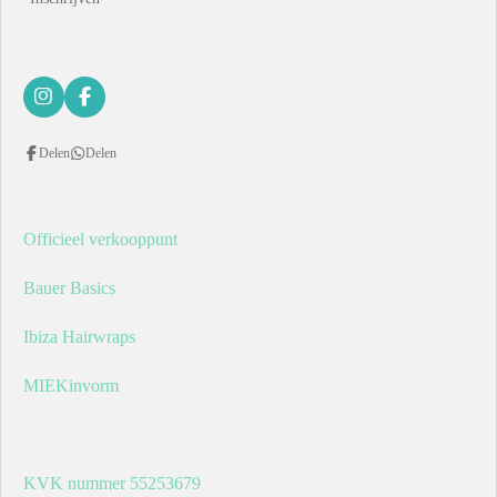
I
F
n
a
s
c
Delen
Delen
t
e
a
b
g
o
r
o
a
k
Officieel verkooppunt
m
Bauer Basics
Ibiza Hairwraps
MIEKinvorm
KVK nummer 55253679