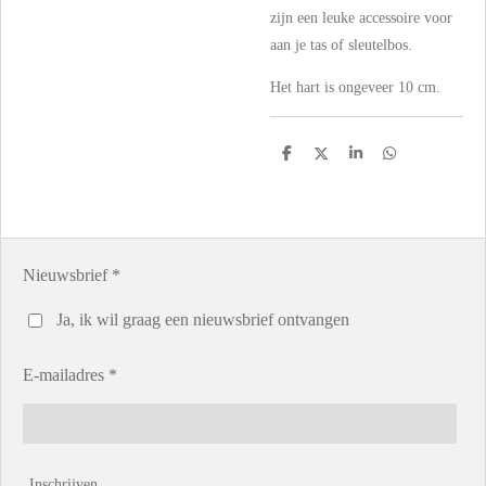
zijn een leuke accessoire voor
aan je tas of sleutelbos.
Het hart is ongeveer 10 cm.
D
D
S
D
e
e
h
e
l
e
a
l
e
l
r
e
n
e
n
Nieuwsbrief *
Ja, ik wil graag een nieuwsbrief ontvangen
E-mailadres *
Inschrijven