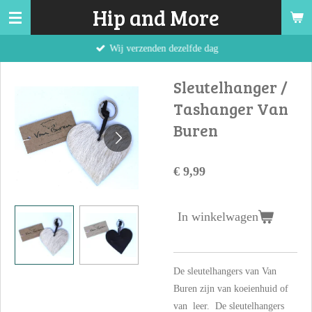
Hip and More
Ga
direct
Wij verzenden dezelfde dag
naar
de
Sleutelhanger /
hoofdinhoud
Tashanger Van
Buren
€ 9,99
In winkelwagen
De s
leutelhangers van Van
Buren zijn van koeienhuid of
van leer. De sleutelhangers