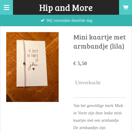
Hip and More
Ga
direct
Wij verzenden dezelfde dag
naar
de
Mini kaartje met
hoofdinhoud
armbandje (lila)
€ 5,50
Uitverkocht
Van het geweldige merk Miek
in Vorm zijn deze leuke mini
kaartjes met een armbandje.
De armbandjes zijn