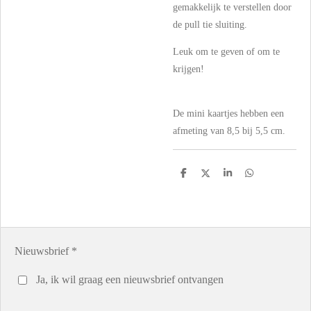
gemakkelijk te verstellen door
de pull tie sluiting.
Leuk om te geven of om te
krijgen!
De mini kaartjes hebben een
afmeting van 8,5 bij 5,5 cm.
D
D
S
D
e
e
h
e
l
e
a
l
e
l
r
e
n
e
n
Nieuwsbrief *
Ja, ik wil graag een nieuwsbrief ontvangen