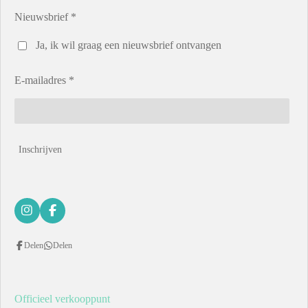
Nieuwsbrief *
Ja, ik wil graag een nieuwsbrief ontvangen
E-mailadres *
Inschrijven
I
F
n
a
s
c
Delen
Delen
t
e
a
b
g
o
r
o
a
k
Officieel verkooppunt
m