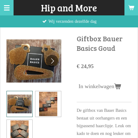
Hip and More
Ga
direct
Wij verzenden dezelfde dag
naar
de
Giftbox Bauer
hoofdinhoud
Basics Goud
€ 24,95
In winkelwagen
De giftbox van Bauer Basics
bestaat uit oorhangers en een
bijpassend haarclipje. Leuk om
kado te doen en nog leuker om