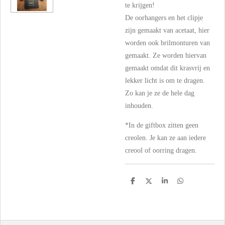
te krijgen!
De oorhangers en het clipje
zijn gemaakt van acetaat, hier
worden ook brilmonturen van
gemaakt. Ze worden hiervan
gemaakt omdat dit krasvrij en
lekker licht is om te dragen.
Zo kan je ze de hele dag
inhouden.
*In de giftbox zitten geen
creolen. Je kan ze aan iedere
creool of oorring dragen.
D
D
S
D
e
e
h
e
l
e
a
l
e
l
r
e
n
e
n