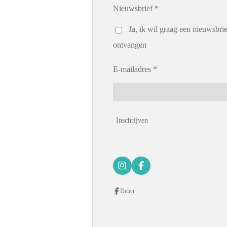
Nieuwsbrief *
Ja, ik wil graag een nieuwsbrie
ontvangen
E-mailadres *
Inschrijven
I
F
n
a
s
c
Delen
t
e
a
b
g
o
r
o
a
k