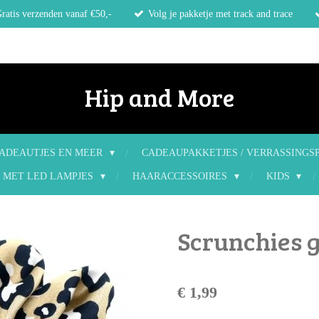
ratis verzenden vanaf €50,-
Volg je pakketje met track and trace
Hip and More
ADEAUTJES EN MEER
CADEAUPAKKETJES / VERRASSINGS
 MET LED LAMPJES
HAARACCESSOIRES
KIDS
Scrunchies 
€ 1,99