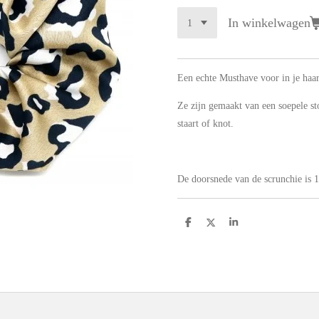
In winkelwagen
Een echte Musthave voor in je haar
Ze zijn gemaakt van een soepele st
staart of knot.
De doorsnede van de scrunchie is 
D
D
S
e
e
h
l
e
a
e
l
r
n
e