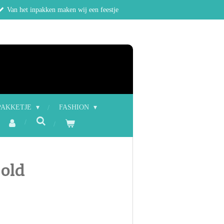
Van het inpakken maken wij een feestje
PAKKETJE
FASHION
gold