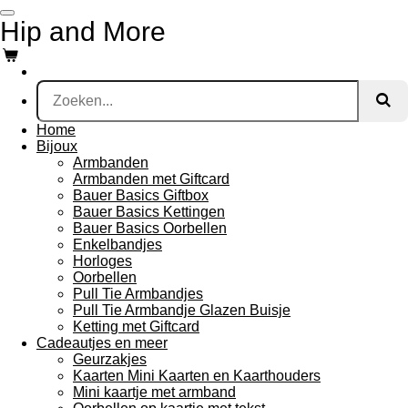
Ga
Hip and More
direct
naar
de
hoofdinhoud
Home
Bijoux
Armbanden
Armbanden met Giftcard
Bauer Basics Giftbox
Bauer Basics Kettingen
Bauer Basics Oorbellen
Enkelbandjes
Horloges
Oorbellen
Pull Tie Armbandjes
Pull Tie Armbandje Glazen Buisje
Ketting met Giftcard
Cadeautjes en meer
Geurzakjes
Kaarten Mini Kaarten en Kaarthouders
Mini kaartje met armband