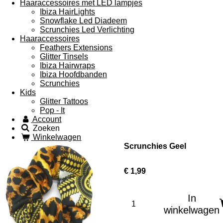
Haaraccessoires met LED lampjes
Ibiza HairLights
Snowflake Led Diadeem
Scrunchies Led Verlichting
Haaraccessoires
Feathers Extensions
Glitter Tinsels
Ibiza Hairwraps
Ibiza Hoofdbanden
Scrunchies
Kids
Glitter Tattoos
Pop - It
Account
Zoeken
Winkelwagen
Scrunchies Geel
€ 1,99
In
winkelwagen