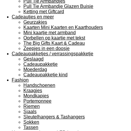
Pull Tie Armbandjes
Pull Tie Armbandje Glazen Buisje
Ketting met Giftcard
Cadeautjes en meer
Geurzakjes
Kaarten Mini Kaarten en Kaarthouders
Mini kaartje met armband
Oorbellen op kaartje met tekst
The Big Gifts Kaart & Cadeau
Zeepjes in een doosje
Cadeaupakketjes / verrassingspakketje
Geslaagd
Cadeaupakketje
Moederdag
Cadeaupakketje kind
Fashion
Handschoenen
Kraagjes
Mondkapjes
Portemonnee
Riemen
Sjaals
Sleutelhangers & Tashangers
Sokken
Tassen