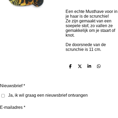
Een echte Musthave voor in
je haar is de scrunchie!
Ze zijn gemaakt van een
soepele stof, zo vallen ze
gemakkelijk om je staart of
knot.
De doorsnede van de
scrunchie is 11 cm.
D
D
S
D
e
e
h
e
l
e
a
l
e
l
r
e
n
e
n
Nieuwsbrief *
Ja, ik wil graag een nieuwsbrief ontvangen
E-mailadres *