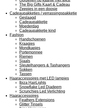
Oorbellen op kaartje met tekst
The Big Gifts Kaart & Cadeau
Zeepjes in een doosje
Cadeaupakketjes / verrassingspakketje
Geslaagd
Cadeaupakketje
Moederdag
Cadeaupakketje kind
Fashion
Handschoenen
Kraagjes
Mondkapjes
Portemonnee
Riemen
Sjaals
Sleutelhangers & Tashangers
Sokken
Tassen
Haaraccessoires met LED lampjes
Ibiza HairLights
Snowflake Led Diadeem
Scrunchies Led Verlichting
Haaraccessoires
Feathers Extensions
Glitter Tinsels