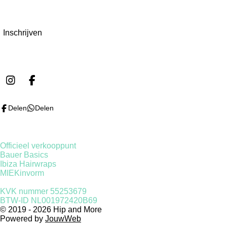
Inschrijven
I
F
n
a
s
c
Delen
Delen
t
e
a
b
g
o
r
o
Officieel verkooppunt
a
k
Bauer Basics
m
Ibiza Hairwraps
MIEKinvorm
KVK nummer 55253679
BTW-ID NL001972420B69
© 2019 - 2026 Hip and More
Powered by
JouwWeb