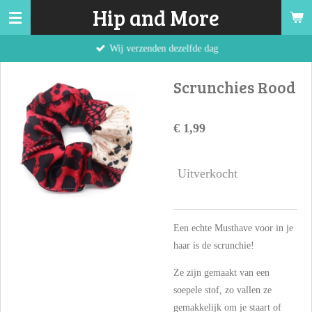
Hip and More
Ga
direct
Wij verzenden dezelfde dag
naar
de
Scrunchies Rood
hoofdinhoud
€ 1,99
Uitverkocht
Een echte Musthave voor in je
haar is de scrunchie!
Ze zijn gemaakt van een
soepele stof, zo vallen ze
gemakkelijk om je staart of