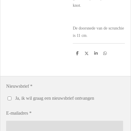
knot.
De doorsnede van de scrunchie
is 11 cm.
D
D
S
D
e
e
h
e
l
e
a
l
e
l
r
e
n
e
n
Nieuwsbrief *
Ja, ik wil graag een nieuwsbrief ontvangen
E-mailadres *