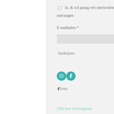
Ja, ik wil graag een nieuwsbrie
ontvangen
E-mailadres *
Inschrijven
I
F
n
a
s
c
Delen
t
e
a
b
g
o
r
o
a
k
Officieel verkooppunt
m