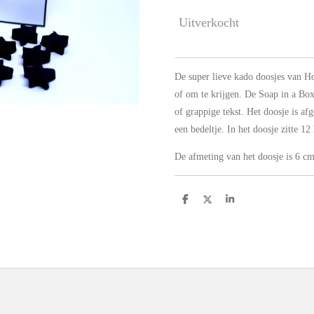
Uitverkocht
De super lieve kado doosjes van H
of om te krijgen. De Soap in a Bo
of grappige tekst. Het doosje is afg
een bedeltje. In het doosje zitte 12
De afmeting van het doosje is 6 cm
D
D
S
e
e
h
l
e
a
e
l
r
n
e