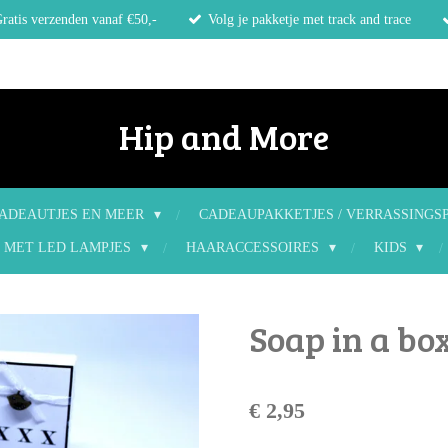
ratis verzenden vanaf €50,-
Volg je pakketje met track and trace
Hip and More
ADEAUTJES EN MEER
CADEAUPAKKETJES / VERRASSINGS
 MET LED LAMPJES
HAARACCESSOIRES
KIDS
Soap in a box
€ 2,95