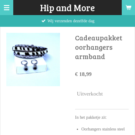
Hip and More
Ga
direct
Wij verzenden dezelfde dag
naar
de
Cadeaupakket
hoofdinhoud
oorhangers
armband
€ 18,99
Uitverkocht
In het pakketje zit:
Oorhangers stainless steel