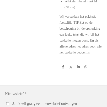
Wikkelarmband maat M
(40 cm)
Wij verpakken het pakketje
feestelijk. TIP Zet op de
bestelpagina bij de opmerking
een leuke tekst die wij bij het
pakketje mogen doen. En als
afleveradres het adres voor wie
het pakketje bedoelt is.
D
D
S
D
e
e
h
e
l
e
a
l
e
l
r
e
n
e
n
Nieuwsbrief *
Ja, ik wil graag een nieuwsbrief ontvangen