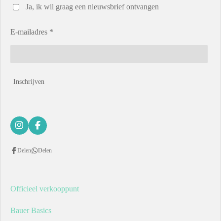
Ja, ik wil graag een nieuwsbrief ontvangen
E-mailadres *
Inschrijven
I
F
n
a
s
c
Delen
Delen
t
e
a
b
g
o
r
o
a
k
Officieel verkooppunt
m
Bauer Basics