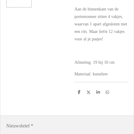
Aan de binnenkant van de
portemonnee zitten 4 vakjes,
waarvan 1 apart afgesloten met
een rits. Maar liefst 12 vakjes
voor al je pasjes!
Afmeting: 19 bij 10 cm
Materiaal: kunstleer
D
D
S
D
e
e
h
e
l
e
a
l
e
l
r
e
n
e
n
Nieuwsbrief *