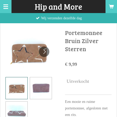
Hip and More
Ga
direct
Wij verzenden dezelfde dag
naar
de
Portemonnee
hoofdinhoud
Bruin Zilver
Sterren
€ 9,99
Uitverkocht
Een mooie en ruime
portemonnee, afgesloten met
een rits.