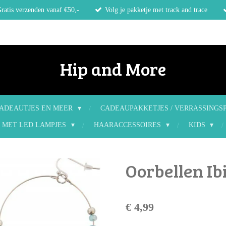
ratis verzenden vanaf €50,-
Volg je pakketje met track and trace
Hip and More
ADEAUTJES EN MEER
CADEAUPAKKETJES / VERRASSINGS
 MET LED LAMPJES
HAARACCESSOIRES
KIDS
Oorbellen Ib
€ 4,99