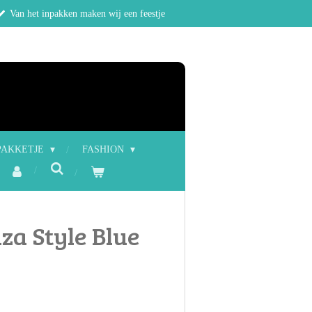
Van het inpakken maken wij een feestje
PAKKETJE
FASHION
iza Style Blue