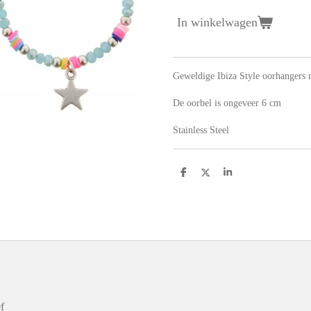
In winkelwagen
Geweldige Ibiza Style oorhangers m
De oorbel is ongeveer 6 cm
Stainless Steel
D
D
S
e
e
h
l
e
a
e
l
r
n
e
f