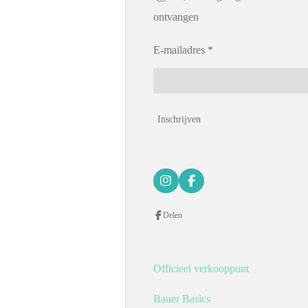
ontvangen
E-mailadres *
Inschrijven
I
F
n
a
s
c
Delen
t
e
a
b
g
o
r
o
a
k
Officieel verkooppunt
m
Bauer Basics