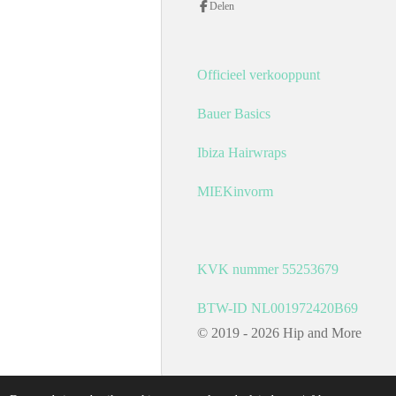
Delen
t
e
a
b
g
o
r
o
a
k
Officieel verkooppunt
m
Bauer Basics
Ibiza Hairwraps
MIEKinvorm
KVK nummer 55253679
BTW-ID NL001972420B69
© 2019 - 2026 Hip and More