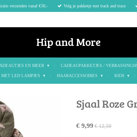
ratis verzenden vanaf €50,-
Volg je pakketje met track and trace
Hip and More
ADEAUTJES EN MEER
CADEAUPAKKETJES / VERRASSINGS
 MET LED LAMPJES
HAARACCESSOIRES
KIDS
Sjaal Roze G
€ 9,99
€ 12,50