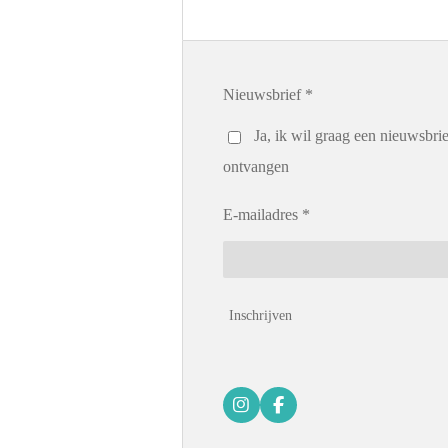
Nieuwsbrief *
Ja, ik wil graag een nieuwsbrie
ontvangen
E-mailadres *
Inschrijven
I
F
n
a
s
c