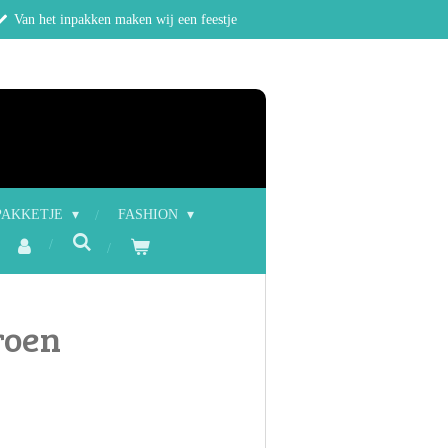
Van het inpakken maken wij een feestje
PAKKETJE
FASHION
roen