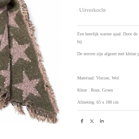
Uitverkocht
Een heerlijk warme sjaal. Door de 
bij.
De sterren zijn afgezet met kleine p
Materiaal: Viscose, Wol
Kleur : Roze, Groen
Afmeting: 65 x 180 cm
D
D
S
e
e
h
l
e
a
e
l
r