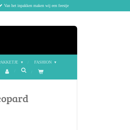
Van het inpakken maken wij een feestje
PAKKETJE
FASHION
eopard