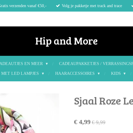
ratis verzenden vanaf €50,-
Volg je pakketje met track and trace
Hip and More
ADEAUTJES EN MEER
CADEAUPAKKETJES / VERRASSINGS
 MET LED LAMPJES
HAARACCESSOIRES
KIDS
Sjaal Roze L
€ 4,99
€ 9,99