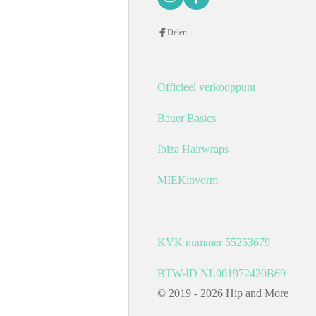
I
F
n
a
s
c
Delen
t
e
a
b
g
o
r
o
a
k
Officieel verkooppunt
m
Bauer Basics
Ibiza Hairwraps
MIEKinvorm
KVK nummer 55253679
BTW-ID NL001972420B69
© 2019 - 2026 Hip and More