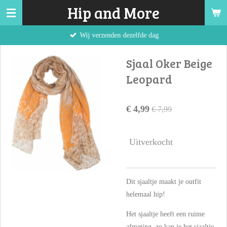
Hip and More
Ga
direct
Wij verzenden dezelfde dag
naar
de
Sjaal Oker Beige
hoofdinhoud
Leopard
€ 4,99
€ 7,99
Uitverkocht
Dit sjaaltje maakt je outfit
helemaal hip!
Het sjaaltje heeft een ruime
afmeting, zo kan je het sjaaltje