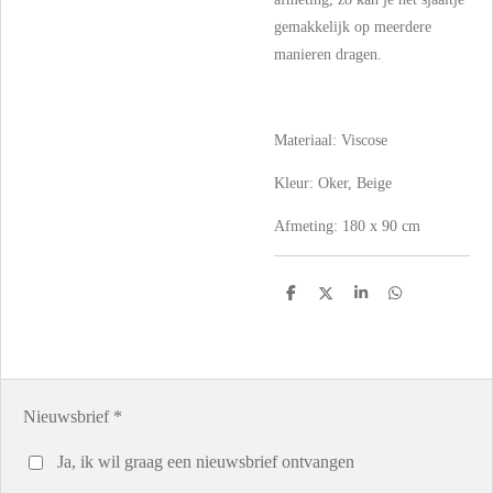
gemakkelijk op meerdere
manieren dragen.
Materiaal: Viscose
Kleur: Oker, Beige
Afmeting: 180 x 90 cm
D
D
S
D
e
e
h
e
l
e
a
l
e
l
r
e
n
e
n
Nieuwsbrief *
Ja, ik wil graag een nieuwsbrief ontvangen