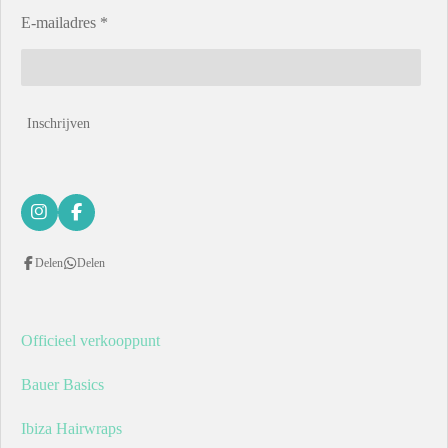
E-mailadres *
Inschrijven
I
F
n
a
s
c
Delen
Delen
t
e
a
b
g
o
r
o
a
k
Officieel verkooppunt
m
Bauer Basics
Ibiza Hairwraps