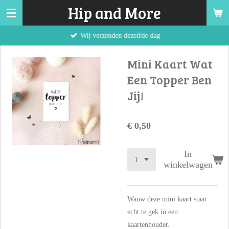
Hip and More
Ga
direct
Wij verzenden dezelfde dag
naar
de
Mini Kaart Wat
hoofdinhoud
Een Topper Ben
Jij!
€ 0,50
In
winkelwagen
Wauw deze mini kaart staat
echt te gek in een
kaartenhouder.