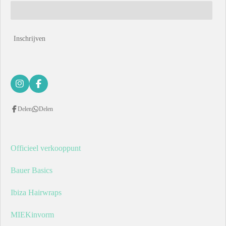
Inschrijven
I
F
n
a
s
c
Delen
Delen
t
e
a
b
g
o
r
o
a
k
Officieel verkooppunt
m
Bauer Basics
Ibiza Hairwraps
MIEKinvorm