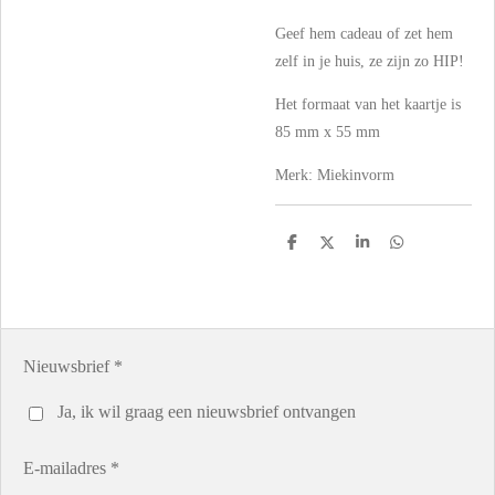
Geef hem cadeau of zet hem
zelf in je huis, ze zijn zo HIP!
Het formaat van het kaartje is
85 mm x 55 mm
Merk: Miekinvorm
D
D
S
D
e
e
h
e
l
e
a
l
e
l
r
e
n
e
n
Nieuwsbrief *
Ja, ik wil graag een nieuwsbrief ontvangen
E-mailadres *