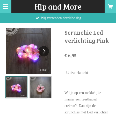
Hip and More
Ga
direct
Wij verzenden dezelfde dag
naar
de
Scrunchie Led
hoofdinhoud
verlichting Pink
€ 6,95
Uitverkocht
Wil je op een makkelijke
manier een feestkapsel
creëren? Dan zijn de
scrunchies met Led verlichten