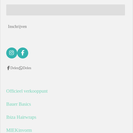
Inschrijven
I
F
n
a
s
c
Delen
Delen
t
e
a
b
g
o
r
o
a
k
Officieel verkooppunt
m
Bauer Basics
Ibiza Hairwraps
MIEKinvorm