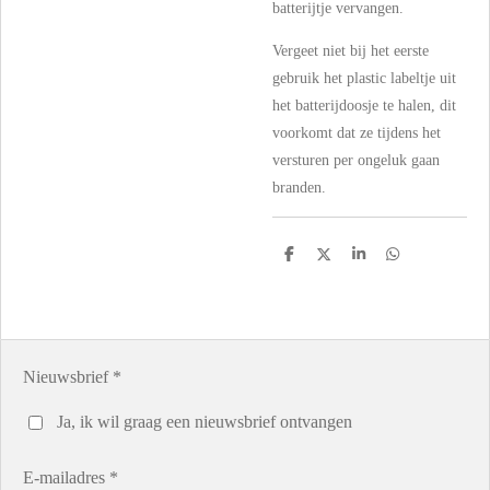
batterijtje vervangen.
Vergeet niet bij het eerste
gebruik het plastic labeltje uit
het batterijdoosje te halen, dit
voorkomt dat ze tijdens het
versturen per ongeluk gaan
branden.
D
D
S
D
e
e
h
e
l
e
a
l
e
l
r
e
n
e
n
Nieuwsbrief *
Ja, ik wil graag een nieuwsbrief ontvangen
E-mailadres *