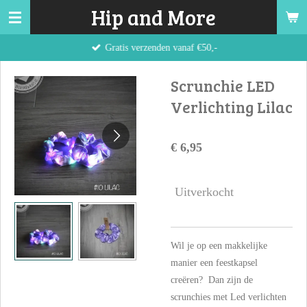
Hip and More
Ga
direct
Gratis verzenden vanaf €50,-
naar
de
Scrunchie LED
hoofdinhoud
Verlichting Lilac
€ 6,95
Uitverkocht
Wil je op een makkelijke
manier een feestkapsel
creëren? Dan zijn de
scrunchies met Led verlichten