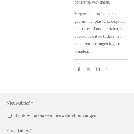
batterijtje vervangen.
Vergeet niet bij het eerste
gebruik het plastic labeltje uit
het batterijdoosje te halen, dit
voorkomt dat ze tijdens het
versturen per ongeluk gaan
branden.
D
D
S
D
e
e
h
e
l
e
a
l
e
l
r
e
n
e
n
Nieuwsbrief *
Ja, ik wil graag een nieuwsbrief ontvangen
E-mailadres *