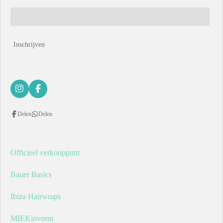
Inschrijven
I
F
n
a
s
c
Delen
Delen
t
e
a
b
g
o
r
o
a
k
Officieel verkooppunt
m
Bauer Basics
Ibiza Hairwraps
MIEKinvorm