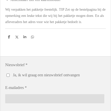
Wij verpakken het pakketje feestelijk. TIP Zet op de bestelpagina bij de
opmerking een leuke tekst die wij bij het pakketje mogen doen. En als
afleveradres het adres voor wie het pakketje bedoelt is.
D
D
S
D
e
e
h
e
l
e
a
l
e
l
r
e
n
e
n
Nieuwsbrief *
Ja, ik wil graag een nieuwsbrief ontvangen
E-mailadres *