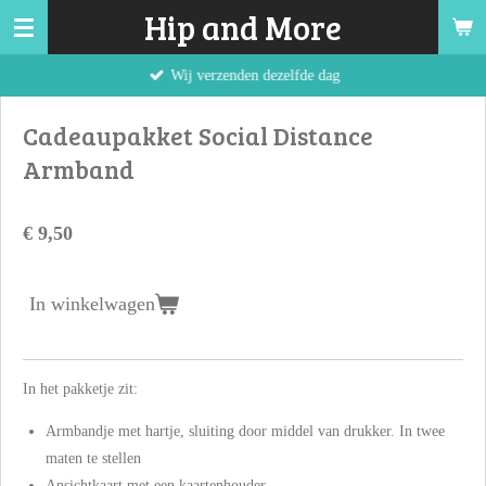
Hip and More
Ga
direct
Wij verzenden dezelfde dag
naar
de
Cadeaupakket Social Distance
hoofdinhoud
Armband
€ 9,50
In winkelwagen
In het pakketje zit:
Armbandje met hartje, sluiting door middel van drukker. In twee
maten te stellen
Ansichtkaart met een kaartenhouder