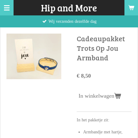
Hip and More
Ga
direct
Wij verzenden dezelfde dag
naar
de
Cadeaupakket
hoofdinhoud
Trots Op Jou
Armband
€ 8,50
In winkelwagen
In het pakketje zit:
Armbandje met hartje,