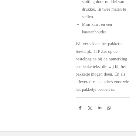
sluiting door middel van
drukker. In twee maten te
stellen
Mini kaart en een
kaartenhouder
Wij verpakken het pakketje
feestelijk. TIP Zet op de
bestelpagina bij de opmerking
een leuke tekst die wij bij het
pakketje mogen doen. En als
afleveradres het adres voor wie
het pakketje bedoelt is.
D
D
S
D
e
e
h
e
l
e
a
l
e
l
r
e
n
e
n