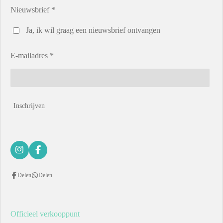
Nieuwsbrief *
Ja, ik wil graag een nieuwsbrief ontvangen
E-mailadres *
Inschrijven
I
F
n
a
s
c
Delen
Delen
t
e
a
b
g
o
r
o
a
k
Officieel verkooppunt
m