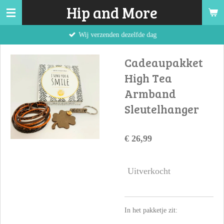
Hip and More
Ga
direct
Wij verzenden dezelfde dag
naar
de
Cadeaupakket
hoofdinhoud
High Tea
Armband
Sleutelhanger
€ 26,99
Uitverkocht
In het pakketje zit: