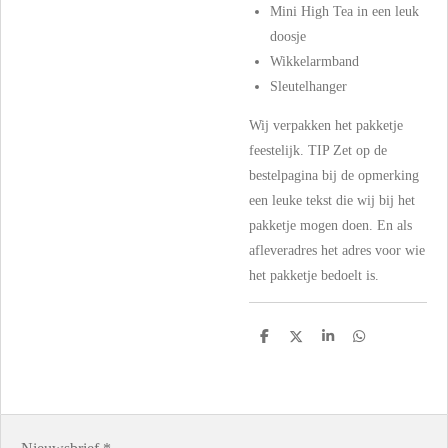
Mini High Tea in een leuk
doosje
Wikkelarmband
Sleutelhanger
Wij verpakken het pakketje
feestelijk. TIP Zet op de
bestelpagina bij de opmerking
een leuke tekst die wij bij het
pakketje mogen doen. En als
afleveradres het adres voor wie
het pakketje bedoelt is.
D
D
S
D
e
e
h
e
l
e
a
l
e
l
r
e
n
e
n