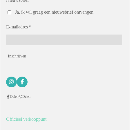
Nieuwsbrief *
Ja, ik wil graag een nieuwsbrief ontvangen
E-mailadres *
Inschrijven
I
F
n
a
s
c
Delen
Delen
t
e
a
b
g
o
r
o
a
k
Officieel verkooppunt
m