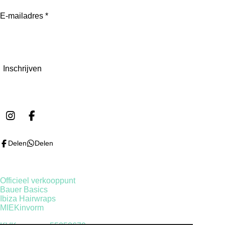
E-mailadres *
Inschrijven
I
F
n
a
s
c
Delen
Delen
t
e
a
b
g
o
r
o
Officieel verkooppunt
a
k
Bauer Basics
m
Ibiza Hairwraps
MIEKinvorm