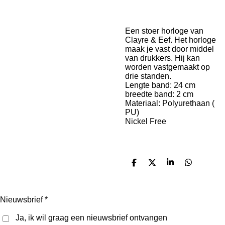
Een stoer horloge van
Clayre & Eef. Het horloge
maak je vast door middel
van drukkers. Hij kan
worden vastgemaakt op
drie standen.
Lengte band: 24 cm
breedte band: 2 cm
Materiaal: Polyurethaan (
PU)
Nickel Free
D
D
S
D
e
e
h
e
l
e
a
l
e
l
r
e
n
e
n
Nieuwsbrief *
Ja, ik wil graag een nieuwsbrief ontvangen