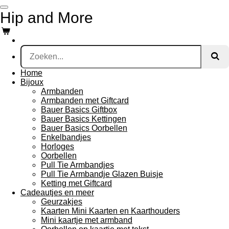
Ga
Hip and More
direct
naar
de
hoofdinhoud
Home
Bijoux
Armbanden
Armbanden met Giftcard
Bauer Basics Giftbox
Bauer Basics Kettingen
Bauer Basics Oorbellen
Enkelbandjes
Horloges
Oorbellen
Pull Tie Armbandjes
Pull Tie Armbandje Glazen Buisje
Ketting met Giftcard
Cadeautjes en meer
Geurzakjes
Kaarten Mini Kaarten en Kaarthouders
Mini kaartje met armband