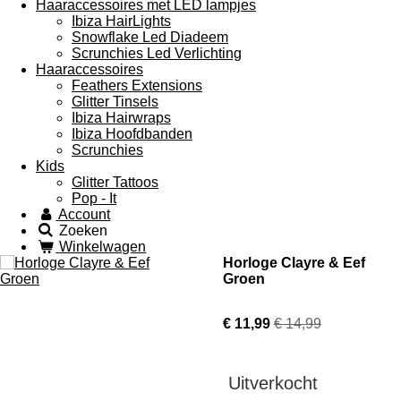
Haaraccessoires met LED lampjes
Ibiza HairLights
Snowflake Led Diadeem
Scrunchies Led Verlichting
Haaraccessoires
Feathers Extensions
Glitter Tinsels
Ibiza Hairwraps
Ibiza Hoofdbanden
Scrunchies
Kids
Glitter Tattoos
Pop - It
Account
Zoeken
Winkelwagen
Horloge Clayre & Eef
Groen
€ 11,99
€ 14,99
Uitverkocht