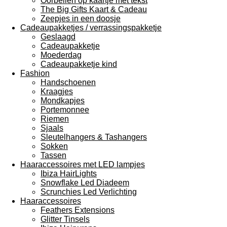
Oorbellen op kaartje met tekst
The Big Gifts Kaart & Cadeau
Zeepjes in een doosje
Cadeaupakketjes / verrassingspakketje
Geslaagd
Cadeaupakketje
Moederdag
Cadeaupakketje kind
Fashion
Handschoenen
Kraagjes
Mondkapjes
Portemonnee
Riemen
Sjaals
Sleutelhangers & Tashangers
Sokken
Tassen
Haaraccessoires met LED lampjes
Ibiza HairLights
Snowflake Led Diadeem
Scrunchies Led Verlichting
Haaraccessoires
Feathers Extensions
Glitter Tinsels