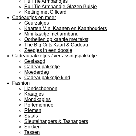
Pull Tie Armbandjes
Pull Tie Armbandje Glazen Buisje
Ketting met Giftcard
Cadeautjes en meer
Geurzakjes
Kaarten Mini Kaarten en Kaarthouders
Mini kaartje met armband
Oorbellen op kaartje met tekst
The Big Gifts Kaart & Cadeau
Zeepjes in een doosje
Cadeaupakketjes / verrassingspakketje
Geslaagd
Cadeaupakketje
Moederdag
Cadeaupakketje kind
Fashion
Handschoenen
Kraagjes
Mondkapjes
Portemonnee
Riemen
Sjaals
Sleutelhangers & Tashangers
Sokken
Tassen