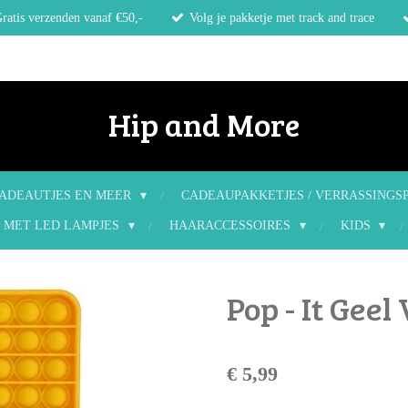
ratis verzenden vanaf €50,-
Volg je pakketje met track and trace
Hip and More
ADEAUTJES EN MEER
CADEAUPAKKETJES / VERRASSINGS
 MET LED LAMPJES
HAARACCESSOIRES
KIDS
Pop - It Geel
€ 5,99