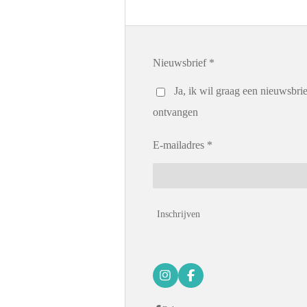
Nieuwsbrief *
Ja, ik wil graag een nieuwsbrie
ontvangen
E-mailadres *
Inschrijven
I
F
n
a
s
c