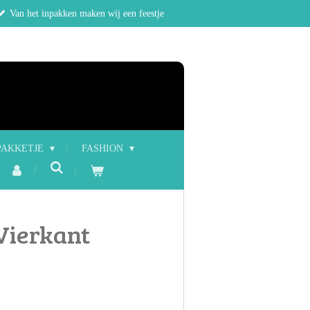
Van het inpakken maken wij een feestje
PAKKETJE
FASHION
 Vierkant