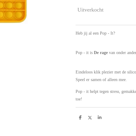
Uitverkocht
Heb jij al een Pop - It?
Pop - it is
De rage
van onder ande
Eindeloos klik plezier met de silico
Speel er samen of alleen mee.
Pop - it helpt tegen stress, gemakk
toe!
D
D
S
e
e
h
l
e
a
e
l
r