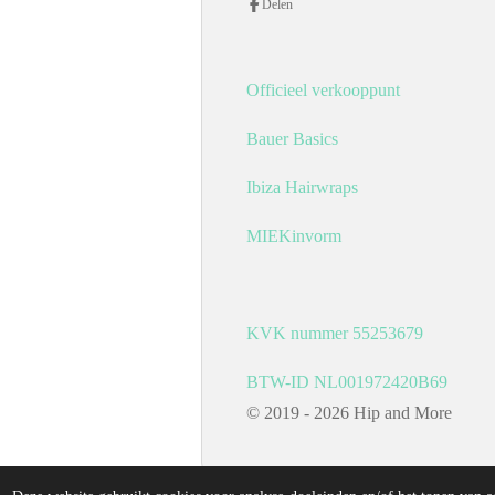
Delen
t
e
a
b
g
o
r
o
a
k
Officieel verkooppunt
m
Bauer Basics
Ibiza Hairwraps
MIEKinvorm
KVK nummer 55253679
BTW-ID NL001972420B69
© 2019 - 2026 Hip and More