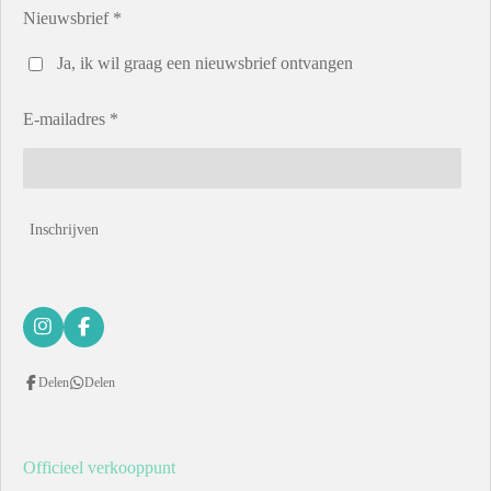
Nieuwsbrief *
Ja, ik wil graag een nieuwsbrief ontvangen
E-mailadres *
Inschrijven
I
F
n
a
s
c
Delen
Delen
t
e
a
b
g
o
r
o
a
k
Officieel verkooppunt
m