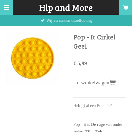
Hip and More
Ga
direct
Wij verzenden dezelfde dag
naar
de
Pop - It Cirkel
hoofdinhoud
Geel
€ 5,99
In winkelwagen
Heb jij al een Pop - It?
Pop - it is
De rage
van onder
andere
Tik - Tok
.