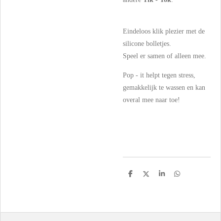
Eindeloos klik plezier met de
silicone bolletjes.
Speel er samen of alleen mee.
Pop - it helpt tegen stress,
gemakkelijk te wassen en kan
overal mee naar toe!
D
D
S
D
e
e
h
e
l
e
a
l
e
l
r
e
n
e
n