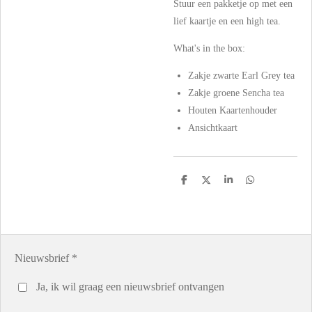
Stuur een pakketje op met een
lief kaartje en een high tea.
What's in the box:
Zakje zwarte Earl Grey tea
Zakje groene Sencha tea
Houten Kaartenhouder
Ansichtkaart
D
D
S
D
e
e
h
e
l
e
a
l
e
l
r
e
n
e
n
Nieuwsbrief *
Ja, ik wil graag een nieuwsbrief ontvangen