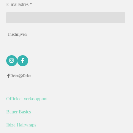
E-mailadres *
Inschrijven
I
F
n
a
s
c
Delen
Delen
t
e
a
b
g
o
r
o
a
k
Officieel verkooppunt
m
Bauer Basics
Ibiza Hairwraps