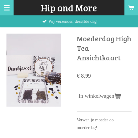
Hip and More
Ga
direct
Wij verzenden dezelfde dag
naar
de
Moederdag High
hoofdinhoud
Tea
Ansichtkaart
€ 8,99
In winkelwagen
Verwen je moeder op
moederdag!