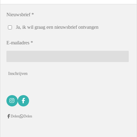
Nieuwsbrief *
Ja, ik wil graag een nieuwsbrief ontvangen
E-mailadres *
Inschrijven
I
F
n
a
s
c
Delen
Delen
t
e
a
b
g
o
r
o
a
k