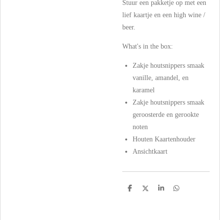
Stuur een pakketje op met een
lief kaartje en een high wine /
beer.
What's in the box:
Zakje houtsnippers smaak
vanille, amandel, en
karamel
Zakje houtsnippers smaak
geroosterde en gerookte
noten
Houten Kaartenhouder
Ansichtkaart
D
D
S
D
e
e
h
e
l
e
a
l
e
l
r
e
n
e
n