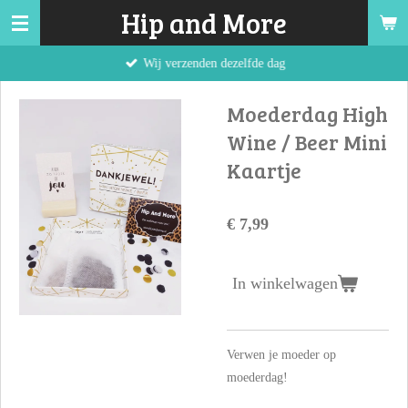
Hip and More
Ga
direct
Wij verzenden dezelfde dag
naar
de
Moederdag High
hoofdinhoud
Wine / Beer Mini
Kaartje
€ 7,99
In winkelwagen
Verwen je moeder op
moederdag!