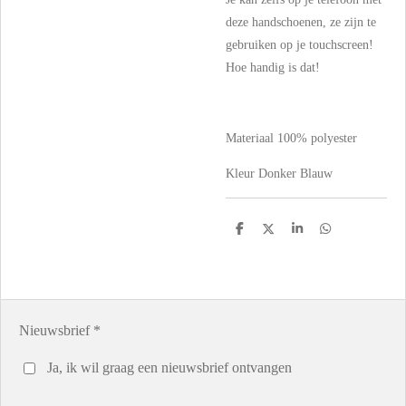
deze handschoenen, ze zijn te
gebruiken op je touchscreen!
Hoe handig is dat!
Materiaal
100% polyester
Kleur Donker Blauw
D
D
S
D
e
e
h
e
l
e
a
l
e
l
r
e
n
e
n
Nieuwsbrief *
Ja, ik wil graag een nieuwsbrief ontvangen