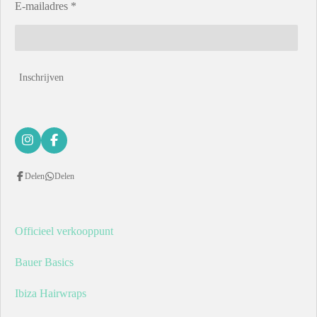
E-mailadres *
Inschrijven
I
F
n
a
s
c
Delen
Delen
t
e
a
b
g
o
r
o
a
k
Officieel verkooppunt
m
Bauer Basics
Ibiza Hairwraps