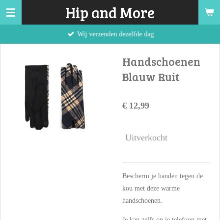
Hip and More
Ga
direct
Wij verzenden dezelfde dag
naar
de
Handschoenen
hoofdinhoud
Blauw Ruit
€ 12,99
Uitverkocht
Bescherm je handen tegen de
kou met deze warme
handschoenen.
Je kan zelfs op je telefoon met