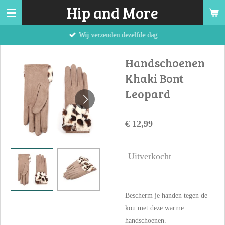
Hip and More
Ga
direct
Wij verzenden dezelfde dag
naar
de
Handschoenen
hoofdinhoud
Khaki Bont
Leopard
€ 12,99
Uitverkocht
Bescherm je handen tegen de
kou met deze warme
handschoenen.