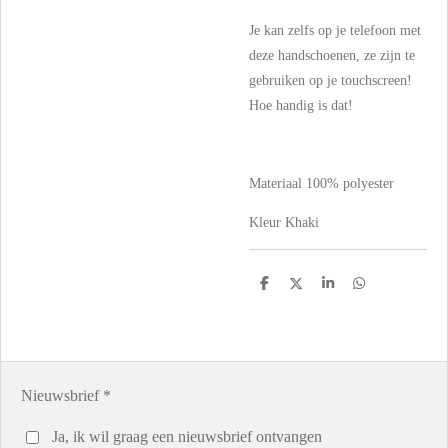
Je kan zelfs op je telefoon met
deze handschoenen, ze zijn te
gebruiken op je touchscreen!
Hoe handig is dat!
Materiaal
100% polyester
Kleur Khaki
D
D
S
D
e
e
h
e
l
e
a
l
e
l
r
e
n
e
n
Nieuwsbrief *
Ja, ik wil graag een nieuwsbrief ontvangen