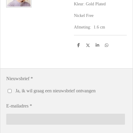
Kleur: Gold Plated
Nickel Free
Afmeting: 1.6 cm
D
D
S
D
e
e
h
e
l
e
a
l
e
l
r
e
n
e
n
Nieuwsbrief *
Ja, ik wil graag een nieuwsbrief ontvangen
E-mailadres *