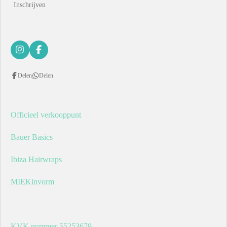
Inschrijven
I
F
n
a
s
c
Delen
Delen
t
e
a
b
g
o
r
o
a
k
Officieel verkooppunt
m
Bauer Basics
Ibiza Hairwraps
MIEKinvorm
KVK nummer 55253679