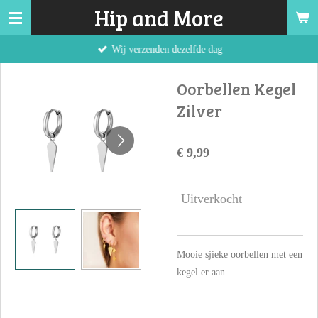
Hip and More
Ga
direct
Wij verzenden dezelfde dag
naar
de
Oorbellen Kegel
hoofdinhoud
Zilver
€ 9,99
Uitverkocht
Mooie sjieke oorbellen met een
kegel er aan.