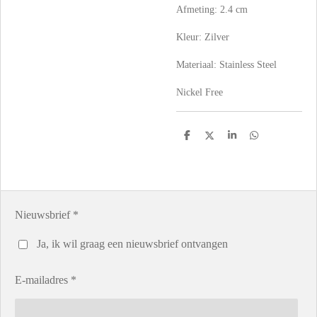
Afmeting: 2.4 cm
Kleur: Zilver
Materiaal: Stainless Steel
Nickel Free
D
D
S
D
e
e
h
e
l
e
a
l
e
l
r
e
n
e
n
Nieuwsbrief *
Ja, ik wil graag een nieuwsbrief ontvangen
E-mailadres *