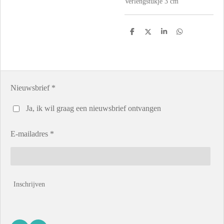
Verlengstukje 3 cm
D
D
S
D
e
e
h
e
l
e
a
l
e
l
r
e
n
e
n
Nieuwsbrief *
Ja, ik wil graag een nieuwsbrief ontvangen
E-mailadres *
Inschrijven