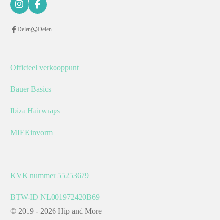
I
F
n
a
s
c
Delen
Delen
t
e
a
b
g
o
r
o
a
k
Officieel verkooppunt
m
Bauer Basics
Ibiza Hairwraps
MIEKinvorm
KVK nummer 55253679
BTW-ID NL001972420B69
© 2019 - 2026 Hip and More