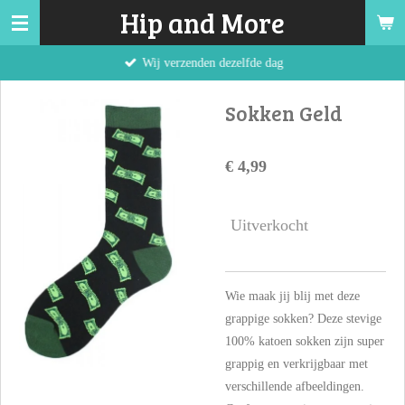
Hip and More
Ga
direct
Wij verzenden dezelfde dag
naar
de
Sokken Geld
hoofdinhoud
€ 4,99
Uitverkocht
Wie maak jij blij met deze
grappige sokken? Deze stevige
100% katoen sokken zijn super
grappig en verkrijgbaar met
verschillende afbeeldingen.