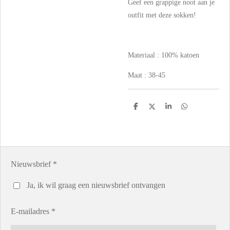
Geef een grappige noot aan je
outfit met deze sokken!
Materiaal : 100% katoen
Maat : 38-45
D
D
S
D
e
e
h
e
l
e
a
l
e
l
r
e
n
e
n
Nieuwsbrief *
Ja, ik wil graag een nieuwsbrief ontvangen
E-mailadres *