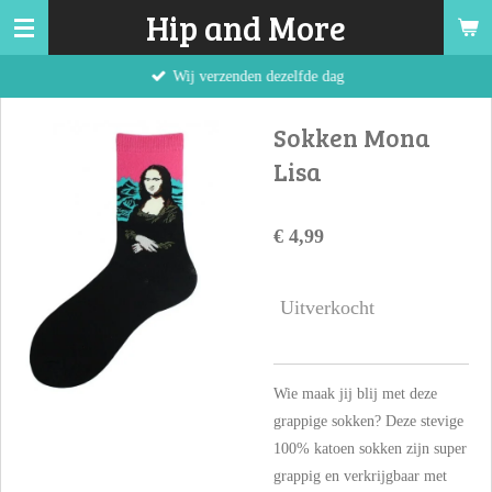
Hip and More
Ga
direct
Wij verzenden dezelfde dag
naar
de
Sokken Mona
hoofdinhoud
Lisa
€ 4,99
Uitverkocht
Wie maak jij blij met deze
grappige sokken? Deze stevige
100% katoen sokken zijn super
grappig en verkrijgbaar met