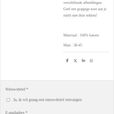
verschillende afbeeldingen.
Geef een grappige noot aan je
outfit met deze sokken!
Materiaal : 100% katoen
Maat : 38-45
D
D
S
D
e
e
h
e
l
e
a
l
e
l
r
e
n
e
n
Nieuwsbrief *
Ja, ik wil graag een nieuwsbrief ontvangen
E-mailadres *