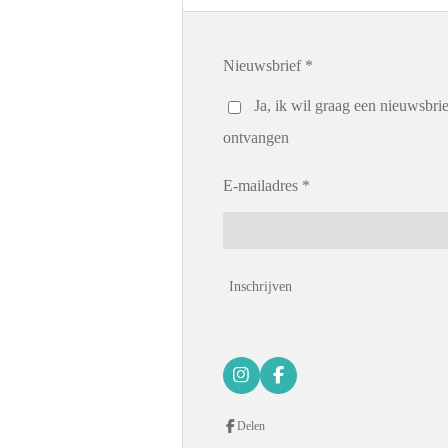
Nieuwsbrief *
Ja, ik wil graag een nieuwsbrie
ontvangen
E-mailadres *
Inschrijven
I
F
n
a
s
c
Delen
t
e
a
b