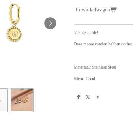
In winkelwagen
Vier de liefde!
Deze mooie creolen hebben op het
Materiaal: Stainless Steel
Kleur: Goud
D
D
S
e
e
h
l
e
a
e
l
r
n
e