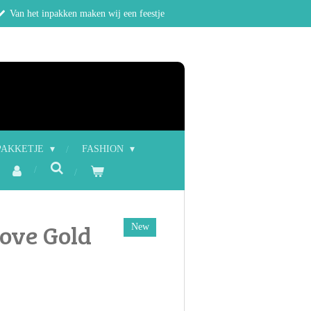
Van het inpakken maken wij een feestje
PAKKETJE
FASHION
ove Gold
New