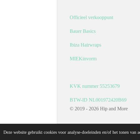
g
o
r
o
a
k
Officieel verkooppunt
m
Bauer Basics
Ibiza Hairwraps
MIEKinvorm
KVK nummer 55253679
BTW-ID NL001972420B69
© 2019 - 2026 Hip and More
Deze website gebruikt cookies voor analyse-doeleinden en/of het tonen van a