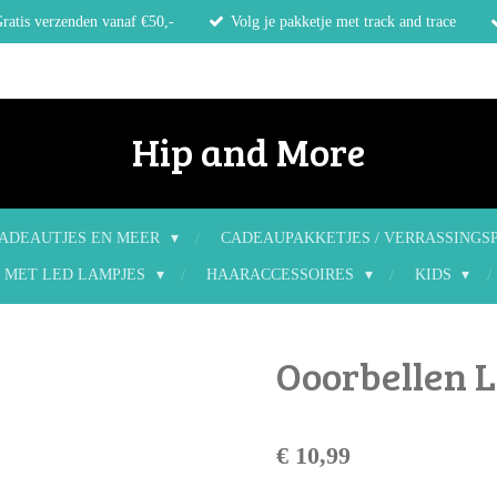
ratis verzenden vanaf €50,-
Volg je pakketje met track and trace
Hip and More
ADEAUTJES EN MEER
CADEAUPAKKETJES / VERRASSINGS
 MET LED LAMPJES
HAARACCESSOIRES
KIDS
Ooorbellen L
€ 10,99