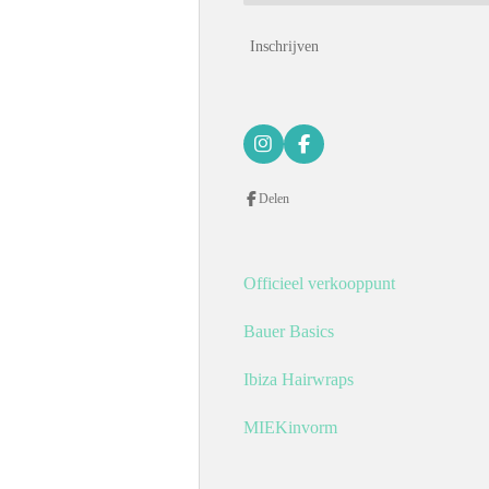
Inschrijven
I
F
n
a
s
c
Delen
t
e
a
b
g
o
r
o
a
k
Officieel verkooppunt
m
Bauer Basics
Ibiza Hairwraps
MIEKinvorm