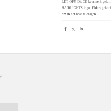
LET OP!! Dit CE keurmerk geldt al
HAIRLIGHTS logo. Elders gekochte 
om in het haar te dragen.
D
D
S
e
e
h
l
e
a
e
l
r
n
e
f