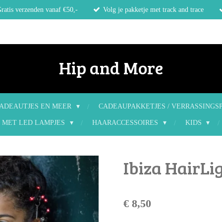
ratis verzenden vanaf €50,-
Volg je pakketje met track and trace
Hip and More
ADEAUTJES EN MEER
CADEAUPAKKETJES / VERRASSINGS
 MET LED LAMPJES
HAARACCESSOIRES
KIDS
Ibiza HairLi
€ 8,50