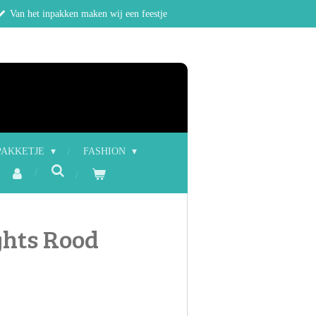
Van het inpakken maken wij een feestje
PAKKETJE
FASHION
ghts Rood