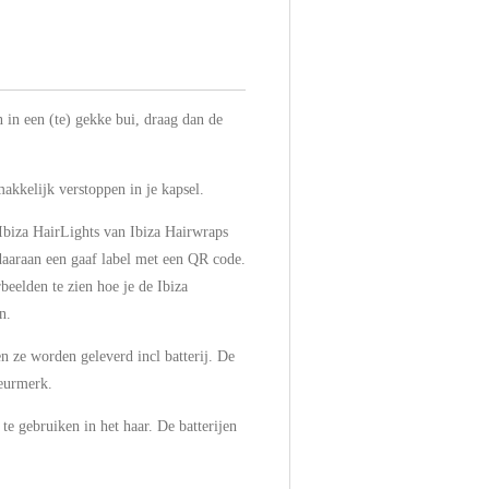
 in een (te) gekke bui, draag dan de
makkelijk verstoppen in je kapsel.
Ibiza HairLights van Ibiza Hairwraps
daaraan een gaaf label met een QR code.
beelden te zien hoe je de Ibiza
n.
n ze worden geleverd incl batterij. De
keurmerk.
te gebruiken in het haar. De batterijen