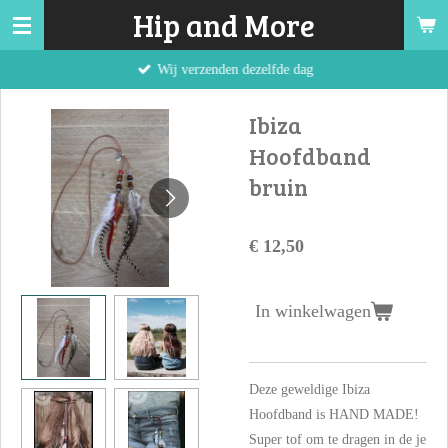
Hip and More
Ga
direct
Wij verzenden dezelfde dag
naar
de
Ibiza
hoofdinhoud
Hoofdband
bruin
€ 12,50
In winkelwagen
Deze geweldige Ibiza
Hoofdband is HAND MADE!
Super tof om te dragen in de je