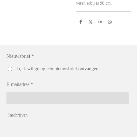
veren erbij is 90 cm.
D
D
S
D
e
e
h
e
l
e
a
l
e
l
r
e
n
e
n
Nieuwsbrief *
Ja, ik wil graag een nieuwsbrief ontvangen
E-mailadres *
Inschrijven