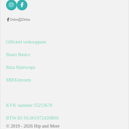
I
F
n
a
s
c
Delen
Delen
t
e
a
b
g
o
r
o
a
k
Officieel verkooppunt
m
Bauer Basics
Ibiza Hairwraps
MIEKinvorm
KVK nummer 55253679
BTW-ID NL001972420B69
© 2019 - 2026 Hip and More