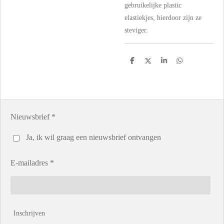
gebruikelijke plastic
elastiekjes, hierdoor zijn ze
steviger.
D
D
S
D
e
e
h
e
l
e
a
l
e
l
r
e
n
e
n
Nieuwsbrief *
Ja, ik wil graag een nieuwsbrief ontvangen
E-mailadres *
Inschrijven