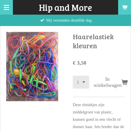
Hip and More
Ga
direct
Wij verzenden dezelfde dag
naar
de
Haarelastiek
hoofdinhoud
kleuren
€ 3,50
In
winkelwagen
Deze elstiekjes zijn
middelgroot van plastic,
kunnen goed in een vlecht of
dunner haar. Iets breder dan de