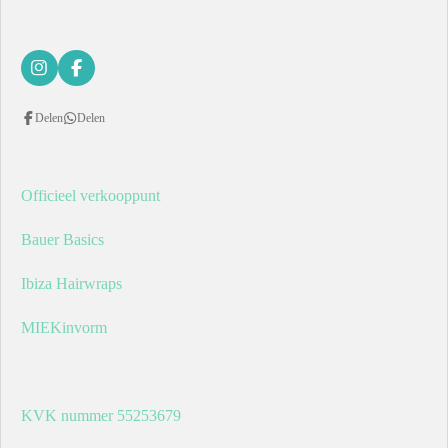
I
F
n
a
s
c
Delen
Delen
t
e
a
b
g
o
r
o
a
k
Officieel verkooppunt
m
Bauer Basics
Ibiza Hairwraps
MIEKinvorm
KVK nummer 55253679