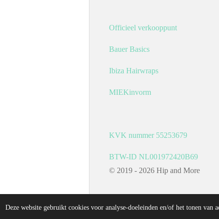
g
o
r
o
a
k
Officieel verkooppunt
m
Bauer Basics
Ibiza Hairwraps
MIEKinvorm
KVK nummer 55253679
BTW-ID NL001972420B69
© 2019 - 2026 Hip and More
Deze website gebruikt cookies voor analyse-doeleinden en/of het tonen van a