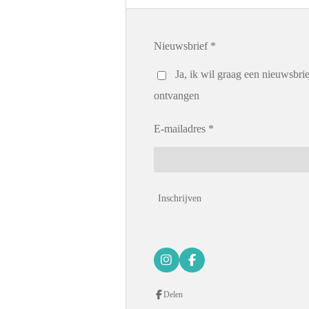
Nieuwsbrief *
Ja, ik wil graag een nieuwsbrie
ontvangen
E-mailadres *
Inschrijven
I
F
n
a
s
c
Delen
t
e
a
b