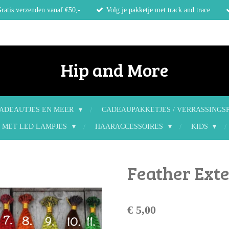
ratis verzenden vanaf €50,-
Volg je pakketje met track and trace
Hip and More
ADEAUTJES EN MEER
CADEAUPAKKETJES / VERRASSINGS
 MET LED LAMPJES
HAARACCESSOIRES
KIDS
Feather Ext
€ 5,00