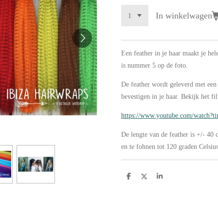
In winkelwagen
Een feather in je haar maakt je hel
is nummer 5 op de foto.
De feather wordt geleverd met een 
bevestigen in je haar. Bekijk het fi
https://www.youtube.com/watch
De lengte van de feather is +/- 40 c
en te fohnen tot 120 graden Celsius
D
D
S
e
e
h
l
e
a
e
l
r
n
e