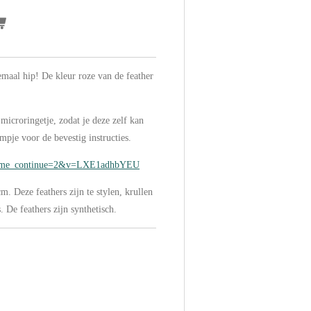
emaal hip! De kleur roze van de feather
microringetje, zodat je deze zelf kan
lmpje voor de bevestig instructies.
?time_continue=2&v=LXE1adhbYEU
m. Deze feathers zijn te stylen, krullen
. De feathers zijn synthetisch.