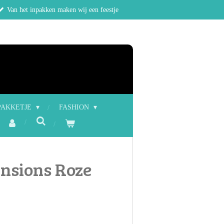
Van het inpakken maken wij een feestje
PAKKETJE
FASHION
ensions Roze