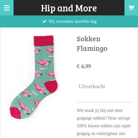
Hip and More
Ga
direct
Wij verzenden dezelfde dag
naar
de
Sokken
hoofdinhoud
Flamingo
€ 4,99
Uitverkocht
Wie maak jij blij met deze
grappige sokken? Deze stevige
100% katoen sokken zijn super
grappig en verkrijgbaar met