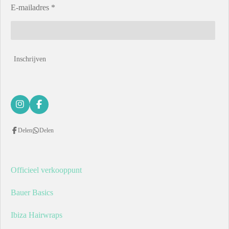
E-mailadres *
Inschrijven
I
F
n
a
s
c
Delen
Delen
t
e
a
b
g
o
r
o
a
k
Officieel verkooppunt
m
Bauer Basics
Ibiza Hairwraps