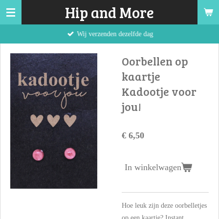
Hip and More
Ga
direct
Wij verzenden dezelfde dag
naar
de
Oorbellen op
hoofdinhoud
kaartje
Kadootje voor
jou!
€ 6,50
In winkelwagen
Hoe leuk zijn deze oorbelletjes
op een kaartje? Instant