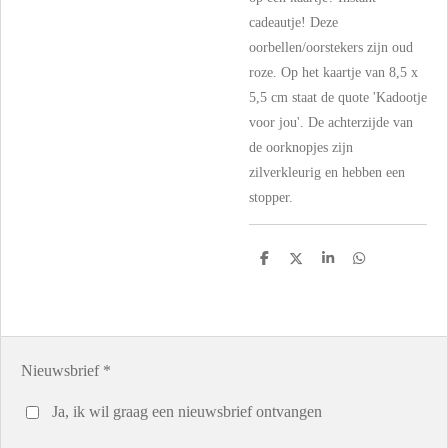
cadeautje! Deze
oorbellen/oorstekers zijn oud
roze. Op het kaartje van 8,5 x
5,5 cm staat de quote 'Kadootje
voor jou'. De achterzijde van
de oorknopjes zijn
zilverkleurig en hebben een
stopper.
D
D
S
D
e
e
h
e
l
e
a
l
e
l
r
e
n
e
n
Nieuwsbrief *
Ja, ik wil graag een nieuwsbrief ontvangen