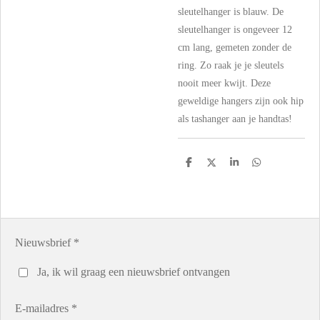
sleutelhanger is blauw. De
sleutelhanger is ongeveer 12
cm lang, gemeten zonder de
ring. Zo raak je je sleutels
nooit meer kwijt. Deze
geweldige hangers zijn ook hip
als tashanger aan je handtas!
D
D
S
D
e
e
h
e
l
e
a
l
e
l
r
e
n
e
n
Nieuwsbrief *
Ja, ik wil graag een nieuwsbrief ontvangen
E-mailadres *