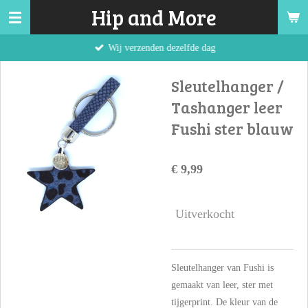
Hip and More
Ga
direct
Wij verzenden dezelfde dag
naar
de
Sleutelhanger /
hoofdinhoud
Tashanger leer
Fushi ster blauw
€ 9,99
Uitverkocht
Sleutelhanger van Fushi is
gemaakt van leer, ster met
tijgerprint. De kleur van de