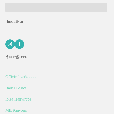
Inschrijven
I
F
n
a
s
c
Delen
Delen
t
e
a
b
g
o
r
o
a
k
Officieel verkooppunt
m
Bauer Basics
Ibiza Hairwraps
MIEKinvorm