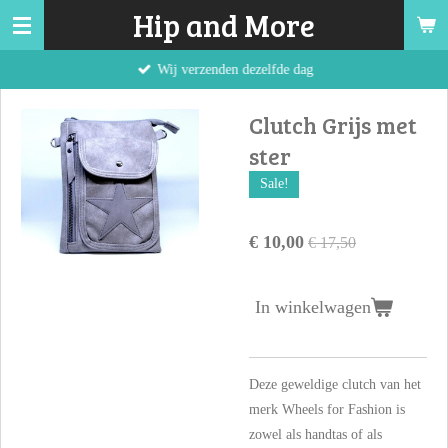
Hip and More
Ga
direct
Wij verzenden dezelfde dag
naar
de
Clutch Grijs met
hoofdinhoud
ster
Sale!
€ 10,00
€ 17,50
In winkelwagen
Deze geweldige clutch van het
merk Wheels for Fashion is
zowel als handtas of als