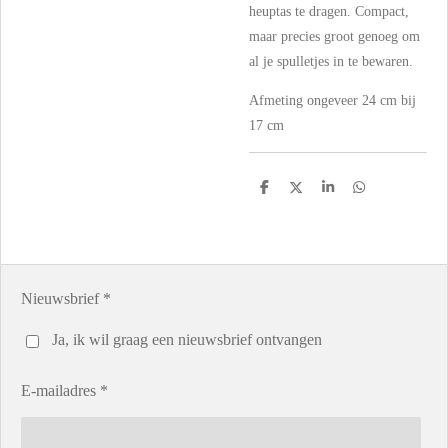
heuptas te dragen. Compact,
maar precies groot genoeg om
al je spulletjes in te bewaren.
Afmeting ongeveer 24 cm bij
17 cm
D
D
S
D
e
e
h
e
l
e
a
l
e
l
r
e
n
e
n
Nieuwsbrief *
Ja, ik wil graag een nieuwsbrief ontvangen
E-mailadres *