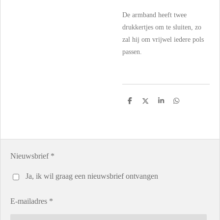
De armband heeft twee
drukkertjes om te sluiten, zo
zal hij om vrijwel iedere pols
passen.
D
D
S
D
e
e
h
e
l
e
a
l
e
l
r
e
n
e
n
Nieuwsbrief *
Ja, ik wil graag een nieuwsbrief ontvangen
E-mailadres *