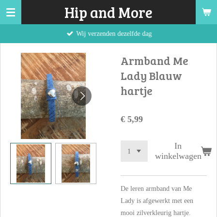
Hip and More
Ga
direct
Wij verzenden dezelfde dag
naar
de
Armband Me
hoofdinhoud
Lady Blauw
hartje
€ 5,99
In
winkelwagen
De leren armband van Me
Lady is afgewerkt met een
mooi zilverkleurig hartje.